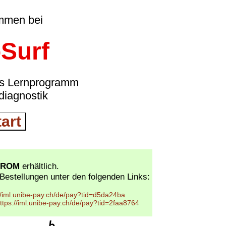
mmen bei
Surf
ves Lernprogramm
diagnostik
tart
-ROM
erhältlich.
Bestellungen unter den folgenden Links:
//iml.unibe-pay.ch/de/pay?tid=d5da24ba
ttps://iml.unibe-pay.ch/de/pay?tid=2faa8764