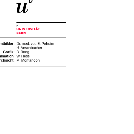
ntbilder
:
Dr. med. vet. E. Peheim
H. Aeschbacher
Grafik:
B. Boog
nimation:
W. Hess
rchsicht:
M. Montandon