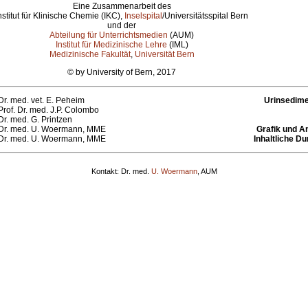
Eine Zusammenarbeit des
nstitut für Klinische Chemie (IKC),
Inselspital
/Universitätsspital Bern
und der
Abteilung für Unterrichtsmedien
(AUM)
Institut für Medizinische Lehre
(IML)
Medizinische Fakultät
,
Universität Bern
© by University of Bern, 2017
Dr. med. vet. E. Peheim
Urinsedime
Prof. Dr. med. J.P. Colombo
Dr. med. G. Printzen
Dr. med. U. Woermann, MME
Grafik und A
Dr. med. U. Woermann, MME
Inhaltliche Du
Kontakt: Dr. med.
U. Woermann
, AUM